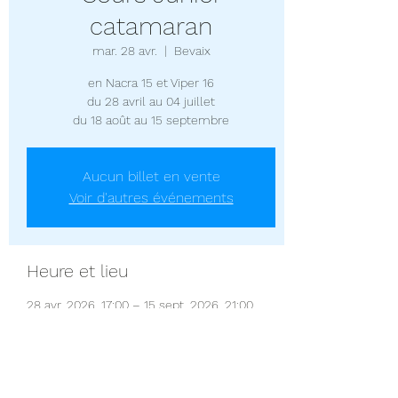
catamaran
mar. 28 avr.
  |  
Bevaix
en Nacra 15 et Viper 16
du 28 avril au 04 juillet
du 18 août au 15 septembre
Aucun billet en vente
Voir d'autres événements
Heure et lieu
28 avr. 2026, 17:00 – 15 sept. 2026, 21:00
Bevaix, 2022 Bevaix, Suisse