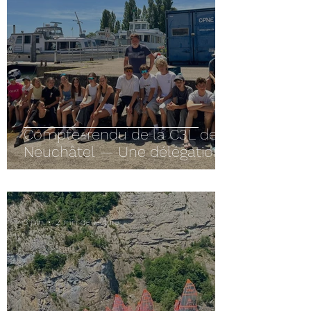
Compte-rendu de la C3L de
Neuchâtel — Une délégation
record pour le CNB !
3 juin
2 min de lecture