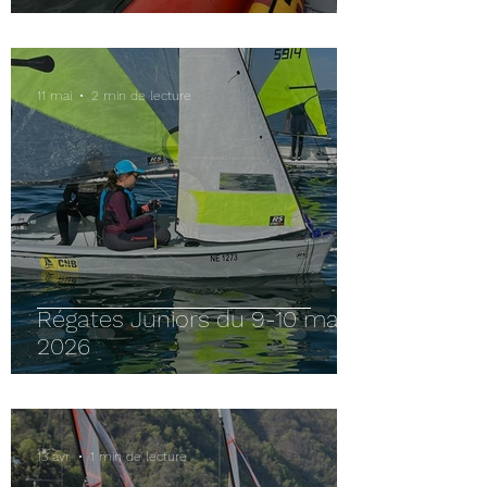
Éblouissant malgré Peu de
Participants
11 mai
2 min de lecture
Régates Juniors du 9-10 mai
2026
13 avr.
1 min de lecture