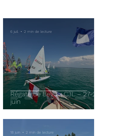
6 juil.
2 min de lecture
Régate de Bevaix C3L – 27-28
juin
18 juin
2 min de lecture