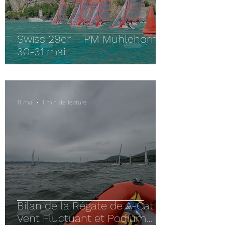
Swiss 29er – PM Mühlehorn –
30-31 mai
11 mai
1 min de lecture
Bilan de la Régate de A-Cat:
Vent Fluctuant et Podium