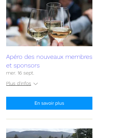
Apéro des nouveaux membres
et sponsors
mer. 16 sept.
Plus d'infos
En savoir plus