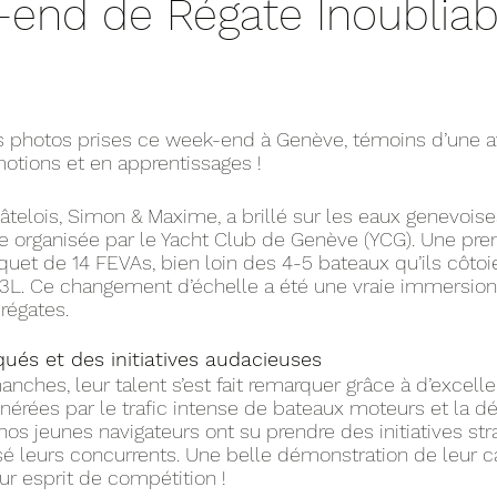
end de Régate Inoubliab
es photos prises ce week-end à Genève, témoins d’une a
otions et en apprentissages !
elois, Simon & Maxime, a brillé sur les eaux genevoises
e organisée par le Yacht Club de Genève (YCG). Une pre
quet de 14 FEVAs, bien loin des 4-5 bateaux qu’ils côtoi
3L. Ce changement d’échelle a été une vraie immersion
régates.
ués et des initiatives audacieuses
nches, leur talent s’est fait remarquer grâce à d’excelle
nérées par le trafic intense de bateaux moteurs et la d
nos jeunes navigateurs ont su prendre des initiatives str
isé leurs concurrents. Une belle démonstration de leur c
ur esprit de compétition !