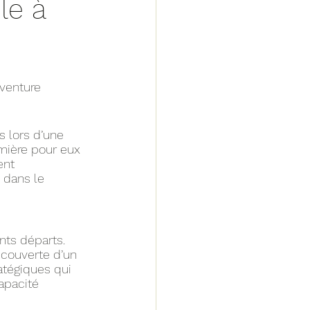
le à
venture 
 lors d’une 
mière pour eux 
ent 
 dans le 
nts départs. 
écouverte d’un 
atégiques qui 
apacité 