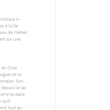
Mondiaux A-
se à la 5e 
aux de métier, 
ant sur une 
n du Club 
iguer et la 
ionales. Son 
 depuis le lac 
au comme dans 
qu’il 
ent tout au 