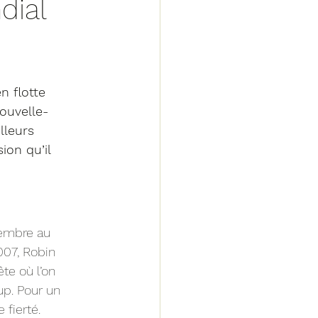
dial
n flotte 
ouvelle-
lleurs 
ion qu’il 
embre au 
007, Robin 
te où l’on 
p. Pour un 
 fierté.