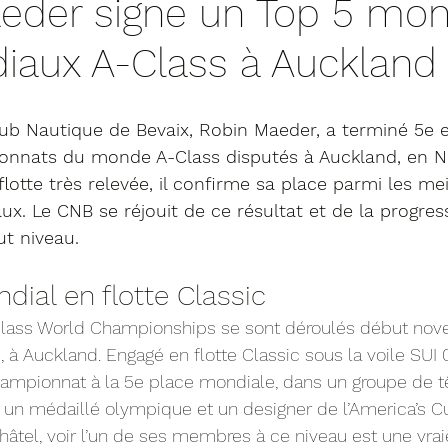
eder signe un Top 5 mon
iaux A-Class à Auckland
ub Nautique de Bevaix, Robin Maeder, a terminé 5e e
onnats du monde A-Class disputés à Auckland, en N
lotte très relevée, il confirme sa place parmi les mei
ux. Le CNB se réjouit de ce résultat et de la progress
t niveau.
ial en flotte Classic
lass World Championships se sont déroulés début nov
, à Auckland. Engagé en flotte Classic sous la voile SUI 
mpionnat à la 5e place mondiale, dans un groupe de tê
un médaillé olympique et un designer de l’America’s Cu
âtel, voir l’un de ses membres à ce niveau est une vraie