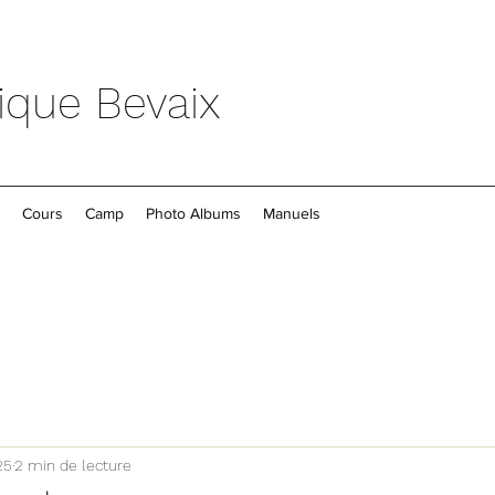
ique Bevaix
Cours
Camp
Photo Albums
Manuels
25
2 min de lecture