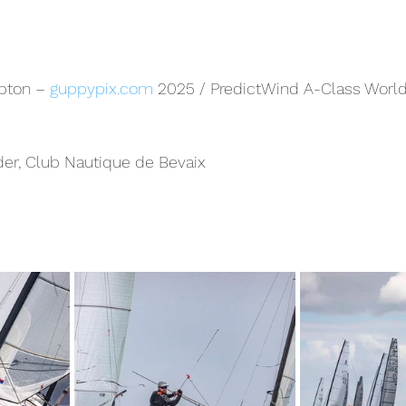
pton – 
guppypix.com
 2025 / PredictWind A-Class World
der, Club Nautique de Bevaix