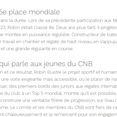
 5e place mondiale
t dans la durée. Lors de sa précédente participation aux 
3, Robin s’était classé 8e. Deux ans plus tard, il progres
ne montée en puissance régulière. Constructeur de bate
er travail en chantier et régate de haut niveau, en s’appuy
 et une grande régularité en course.
qui parle aux jeunes du CNB
on et ce résultat, Robin illustre le projet sportif et humai
une voile exigeante mais accessible, où le plaisir de nav
pair, des premiers bords des juniors aux régates internat
x du club à un Top 5 mondial, montre qu’il est possible,
construire une véritable filière de progression, sur l’e
sme. Le comité et les membres du CNB sont fiers de ce 
tent chaleureusement et le remercient pour son engagem